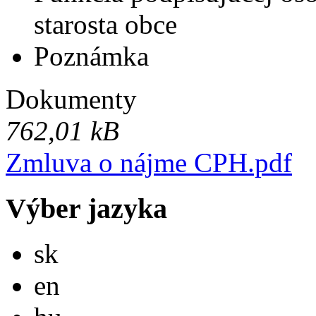
starosta obce
Poznámka
Dokumenty
762,01 kB
Zmluva o nájme CPH.pdf
Výber jazyka
Slovensky
sk
English
en
Magyar