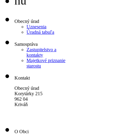
hu
Obecný úrad
Uznesenia
Úradná tabuľa
Samospráva
Zastupitelstvo a
kontakty
Majetkové priznanie
starostu
Kontakt
Obecný úrad
Korytárky 215
962 04
Kriváň
O Obci